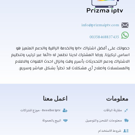
info@prizmaiptv.com
00358468837435
حصولك على أفضل اشتراك iptv والخدمة الراقية والدعم المتميز هو
اساس تركيزنا, ورضا المشترك لدينا نطمح له دائما عبر ترتيب وتنظيم
الاشتراك ودعم التحديثات بأسرع وقت وانزال احدث القنوات والافلام
والمسلسلات واصلاح أي مشكلات قد تطرأ بشكل مباشر وسريع.
معلومات
اعمل معنا
مقارنة الباقات
Reseller iptv - موزع اشتراكات
معلومات الشحن والتوصيل
البيع بالعمولة
شروط الاستخدام