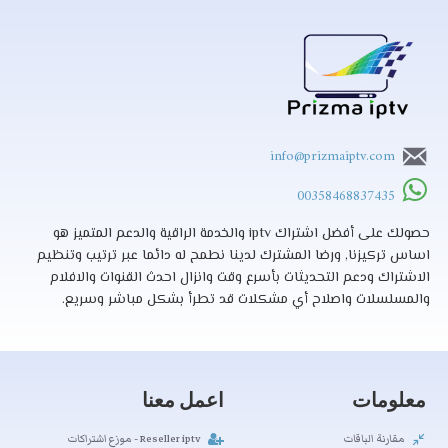
info@prizmaiptv.com
00358468837435
حصولك على أفضل اشتراك iptv والخدمة الراقية والدعم المتميز هو
اساس تركيزنا, ورضا المشترك لدينا نطمح له دائما عبر ترتيب وتنظيم
الاشتراك ودعم التحديثات بأسرع وقت وانزال احدث القنوات والافلام
والمسلسلات واصلاح أي مشكلات قد تطرأ بشكل مباشر وسريع.
معلومات
اعمل معنا
مقارنة الباقات
Reseller iptv - موزع اشتراكات