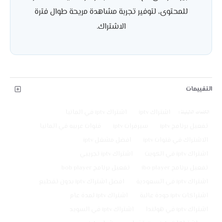
للمحتوى، لتوفير تجربة مشاهدة مريحة طوال فترة
الاشتراك.
التقييمات
الكلمات الدليليلة :
اشتراك iptv
اشتراك iptv في المانيا
تفعيل برنامج iptv
سيرفرات iptv
قنوات عربيه في المانيا
الاشتراك في قنوات iptv
افضل مشغل iptv
اشتراك iptv في الكويت
اشتراك iptv تجريبي
تفعيل برنامج ibo player
تفعيل برنامج bob player
اشتراك iptv في السعودية
افضل اشتراك iptv بدون تقطيع
اشتراكات iptv جودة عالية
اشتراك iptv لمدة عام
اشتراك iptv في هولندا
اشتراك iptv في السويد