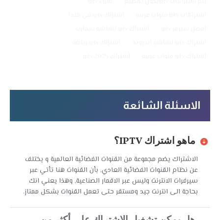
بيع اشتراكات iptvبدون تقطيع
شراء iptv
اشتراكات iptv قنوات عربية
اشتراك iptv في كندا
افضل سيرفر iptv
اشتراك iptv لشاشة سمارت
اشتراك iptv لشاشة أندرويد
اشتراك iptv رياضة
اشتراك iptv قنوات عربية
اشتراك iptv 2025
الاسئلة الشائعة
ماهو اشتراك IPTV؟
الاشتراك يضم مجموعة من القنوات الفضائية العالمية و يختلف
عن نظام القنوات الفضائية العادي, بأن القنوات هنا تأتي عبر
سيرفرات الانترنت وليس عبر الاقمار الصناعية, وهذا يعني انك
بحاجة الى انترنت جيد ومستقر حتى تعمل القنوات بشكل ممتاز.