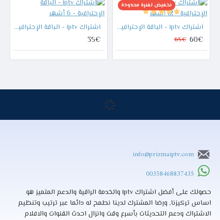
نخفيض لفنرة محدودة
اشتراك iptv - الباقة الإحترافية - 12 أشهر
اشتراك iptv - الباقة الإحترافية - 6 أشهر
35€
60€
65€
info@prizmaiptv.com
00358468837435
حصولك على أفضل اشتراك iptv والخدمة الراقية والدعم المتميز هو
اساس تركيزنا, ورضا المشترك لدينا نطمح له دائما عبر ترتيب وتنظيم
الاشتراك ودعم التحديثات بأسرع وقت وانزال احدث القنوات والافلام