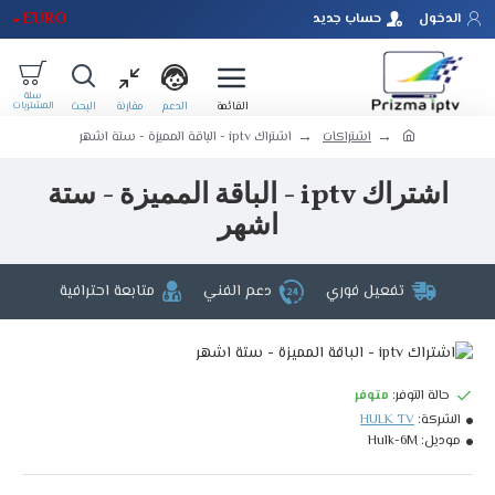
EURO
الدخول
حساب جديد
اشتراكات
اشتراك iptv - الباقة المميزة - ستة اشهر
اشتراك iptv - الباقة المميزة - ستة
اشهر
تفعيل فوري
دعم الفني
متابعة احترافية
حالة التوفر:
متوفر
الشركة:
HULK TV
موديل:
Hulk-6M