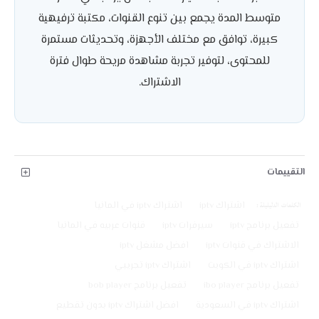
متوسط المدة يجمع بين تنوع القنوات، مكتبة ترفيهية
كبيرة، توافق مع مختلف الأجهزة، وتحديثات مستمرة
للمحتوى، لتوفير تجربة مشاهدة مريحة طوال فترة
الاشتراك.
التقييمات
الكلمات الدليليلة :
اشتراك iptv
اشتراك iptv في المانيا
تفعيل برنامج iptv
سيرفرات iptv
قنوات عربيه في المانيا
الاشتراك في قنوات iptv
افضل مشغل iptv
اشتراك iptv في الكويت
اشتراك iptv تجريبي
تفعيل برنامج ibo player
تفعيل برنامج bob player
اشتراك iptv في السعودية
افضل اشتراك iptv بدون تقطيع