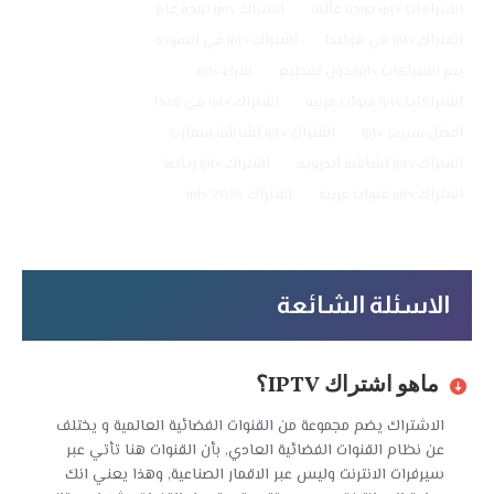
اشتراكات iptv جودة عالية
اشتراك iptv لمدة عام
اشتراك iptv في هولندا
اشتراك iptv في السويد
بيع اشتراكات iptvبدون تقطيع
شراء iptv
اشتراكات iptv قنوات عربية
اشتراك iptv في كندا
افضل سيرفر iptv
اشتراك iptv لشاشة سمارت
اشتراك iptv لشاشة أندرويد
اشتراك iptv رياضة
اشتراك iptv قنوات عربية
اشتراك iptv 2025
الاسئلة الشائعة
ماهو اشتراك IPTV؟
الاشتراك يضم مجموعة من القنوات الفضائية العالمية و يختلف
عن نظام القنوات الفضائية العادي, بأن القنوات هنا تأتي عبر
سيرفرات الانترنت وليس عبر الاقمار الصناعية, وهذا يعني انك